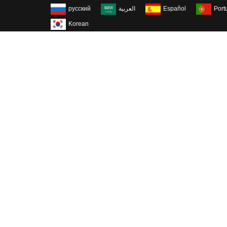
русский
العربية
Español
Port
Korean