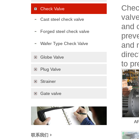
Chec
Check Valve
valve
Cast steel check valve
and c
Forged steel check valve
prev
Wafer Type Check Valve
and 
direc
Globe Valve
to pr
Plug Valve
Strainer
Gate valve
AP
联系我们