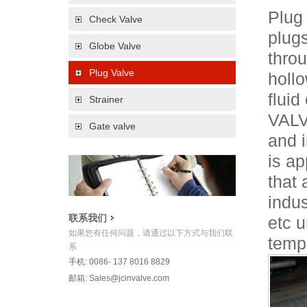
Plug 
Check Valve
plugs
Globe Valve
thro
Plug Valve
holl
fluid
Strainer
VALVE
Gate valve
and i
is ap
that 
indus
联系我们
etc 
如果您有任何问题，请通过以下方式与我们联
temp
系
手机: 0086- 137 8016 8829
邮箱:
Sales@jcinvalve.com