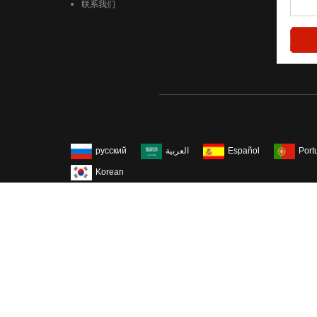
联系我们
русский
العربية
Español
Port
Korean